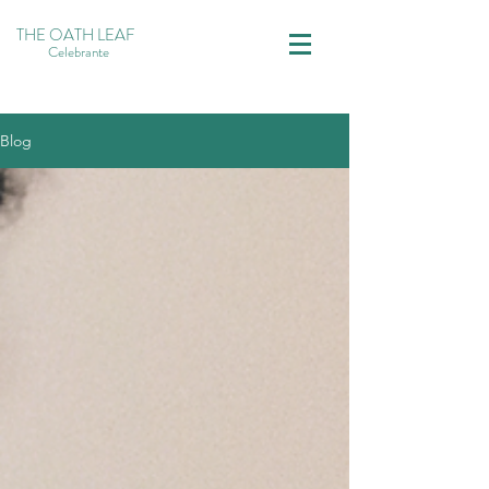
THE OATH LEAF
Celebrante
Blog