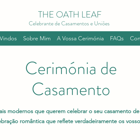
THE OATH LEAF
Celebrante de Casamentos e Uniões
Vindos
Sobre Mim
A Vossa Cerimónia
FAQs
Con
Cerimónia de
Casamento
sais modernos que querem celebrar o seu casamento de fo
ebração romântica que reflete verdadeiramente os vossos