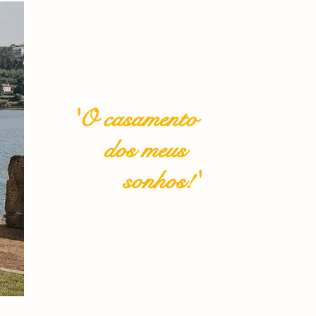
'O casamento
dos meus
sonhos!'