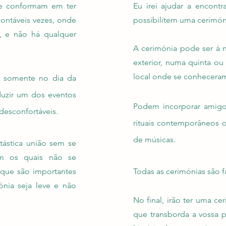
e conformam em ter
Eu irei ajudar a encontr
contáveis vezes, onde
possibilitem uma cerimóni
s, e não há qualquer
A cerimónia pode ser à n
exterior, numa quinta ou 
local onde se conheceram
o somente no dia da
duzir um dos eventos
Podem incorporar amigos 
desconfortáveis.
rituais contemporâneos o
de músicas.
tástica união sem se
om os quais não se
 que são importantes
Todas as cerimónias são f
nia seja leve e não
No final, irão ter uma ce
que transborda a vossa p